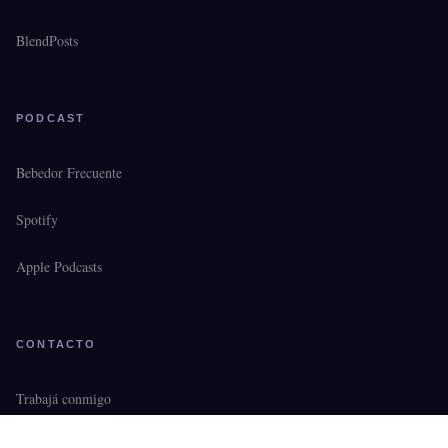
BlendPosts
PODCAST
Bebedor Frecuente
Spotify
Apple Podcasts
CONTACTO
Trabajá conmigo
Media Kit