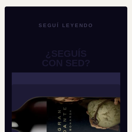
SEGUÍ LEYENDO
¿SEGUÍS
CON SED?