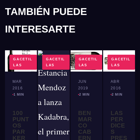
TAMBIÉN PUEDE
INTERESARTE
GACETIL
GACETIL
GACETIL
GACETIL
LAS
LAS
LAS
LAS
MAR
JUN
ABR
2016
2019
2016
1 MIN
2 MIN
2 MIN
100
BEN
LAS
PUNT
MAR
PER
OS
CO
DICE
PAR
CAB
S
KER
ERN
PRES