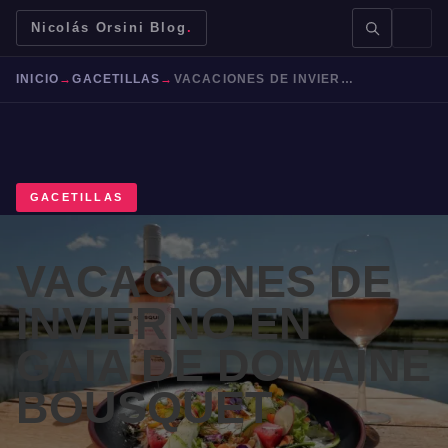
Nicolás Orsini Blog
.
INICIO
→
GACETILLAS
→
VACACIONES DE INVIERNO EN GAIA DE DOMAINE BOUSQUET
GACETILLAS
BUSCAR →
VACACIONES DE
Mendoza
Malbec
Bodegas
Jujuy
INVIERNO EN
GAIA DE DOMAINE
BOUSQUET