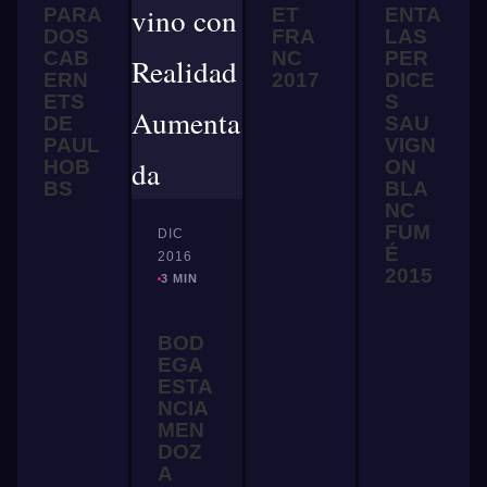
PARA
ET
ENTA
DOS
FRA
LAS
CAB
NC
PER
ERN
2017
DICE
ETS
S
DE
SAU
PAUL
VIGN
HOB
ON
BS
BLA
NC
FUM
DIC
É
2016
2015
3 MIN
BOD
EGA
ESTA
NCIA
MEN
DOZ
A