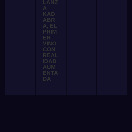
LANZ
A
KAD
ABR
A, EL
PRIM
ER
VINO
CON
REAL
IDAD
AUM
ENTA
DA