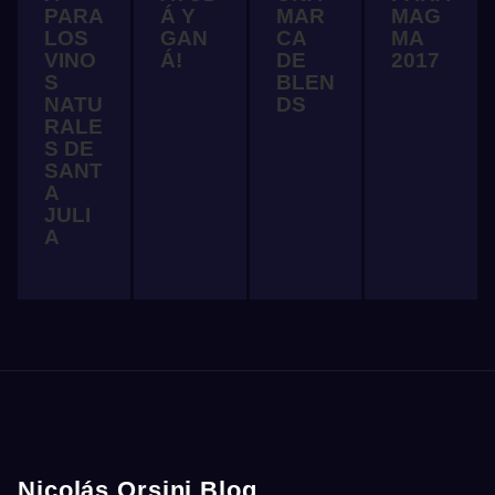
PARA
Á Y
MAR
MAG
LOS
GAN
CA
MA
VINO
Á!
DE
2017
S
BLEN
NATU
DS
RALE
S DE
SANT
A
JULI
A
Nicolás Orsini Blog
.