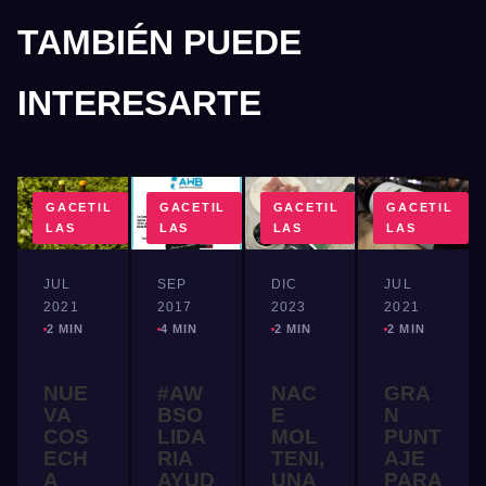
TAMBIÉN PUEDE
INTERESARTE
GACETIL
GACETIL
GACETIL
GACETIL
LAS
LAS
LAS
LAS
JUL
SEP
DIC
JUL
2021
2017
2023
2021
2 MIN
4 MIN
2 MIN
2 MIN
NUE
#AW
NAC
GRA
VA
BSO
E
N
COS
LIDA
MOL
PUNT
ECH
RIA
TENI,
AJE
A
AYUD
UNA
PARA