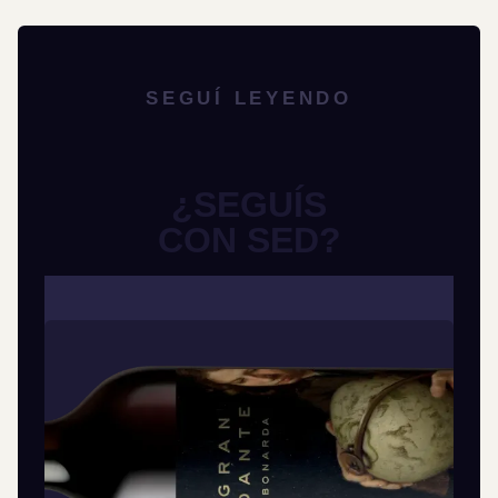
SEGUÍ LEYENDO
¿SEGUÍS
CON SED?