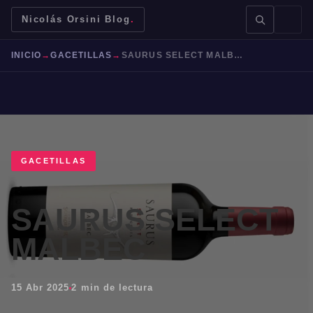
Nicolás Orsini Blog
.
INICIO
→
GACETILLAS
→
SAURUS SELECT MALBEC
BUSCAR →
GACETILLAS
SAURUS SELECT
Mendoza
Malbec
Bodegas
Jujuy
MALBEC
15 Abr 2025
2 min de lectura