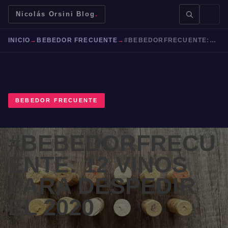
Nicolás Orsini Blog
.
INICIO
→
BEBEDOR FRECUENTE
→
#BEBEDORFRECUENTE: 12 VINOS PARA DESPEDIR EL 2020
BEBEDOR FRECUENTE
BUSCAR →
#BEBEDORFRECU
Mendoza
Malbec
Bodegas
Jujuy
ENTE: 12 VINOS
PARA DESPEDIR
EL 2020