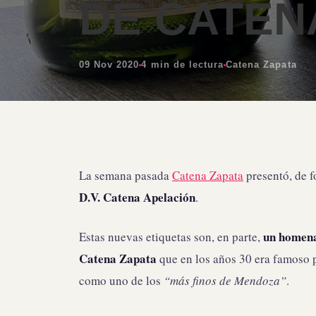
DE CATEN
09 Nov 2020
4 min de lectura
Catena Zapata
La semana pasada
Catena Zapata
presentó, de f
D.V. Catena Apelación
.
un homen
Estas nuevas etiquetas son, en parte,
Catena Zapata
que en los años 30 era famoso p
como uno de los
“más finos de Mendoza”
.