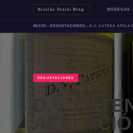
Nicolás Orsini Blog
.
BODEGAS
INICIO
→
DEGUSTACIONES
→
DEGUSTACIONES
D.V. CATE
Mendoza
Malbec
Bodegas
Jujuy
APELACIÓ