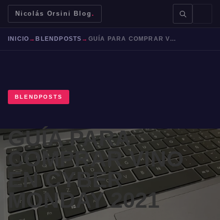
Nicolás Orsini Blog
.
INICIO
→
BLENDPOSTS
→
GUÍA PARA COMPRAR VINO EN CYBER MONDAY 2021
BLENDPOSTS
BUSCAR →
GUÍA PARA
Mendoza
Malbec
Bodegas
Jujuy
COMPRAR VINO
EN CYBER
MONDAY 2021