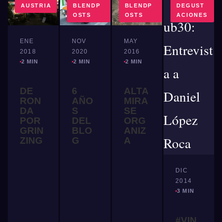
AUSTRIA
BLENDP
BLENDP
DEGUST
OSTS
OSTS
ACIONES
ENE
NOV
MAY
2018
2020
2016
2 MIN
2 MIN
2 MIN
DE
6
ALTA
RON
AÑO
MIRA
DA
S
SE
POR
DEL
ORG
GRIN
BLO
ANIZ
ZING
G
A
DIC
2014
3 MIN
#VIN