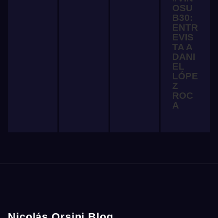
OSU
B30:
ENTR
EVIS
TA A
DANI
EL
LÓPE
Z
ROC
A
Nicolás Orsini Blog
.