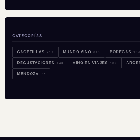
CATEGORÍAS
GACETILLAS
MUNDO VINO
BODEGAS
713
610
19
DEGUSTACIONES
VINO EN VIAJES
ARGE
143
132
MENDOZA
77