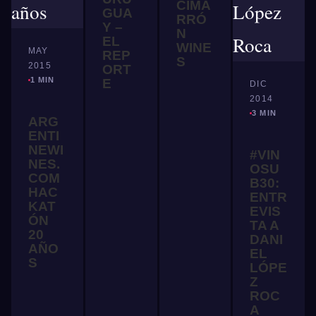
CIMA
GUA
RRÓ
Y –
N
EL
WINE
MAY
REP
S
2015
ORT
1 MIN
E
DIC
2014
3 MIN
ARG
ENTI
NEWI
#VIN
NES.
OSU
COM
B30:
HAC
ENTR
KAT
EVIS
ÓN
TA A
20
DANI
AÑO
EL
S
LÓPE
Z
ROC
A