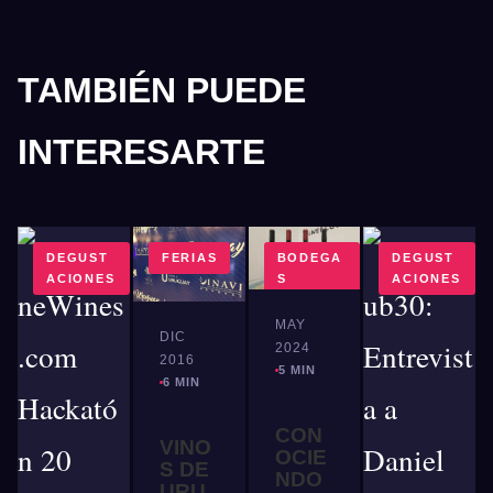
TAMBIÉN PUEDE
INTERESARTE
DEGUST
FERIAS
BODEGA
DEGUST
ACIONES
S
ACIONES
MAY
DIC
2024
2016
5 MIN
6 MIN
CON
VINO
OCIE
S DE
NDO
URU