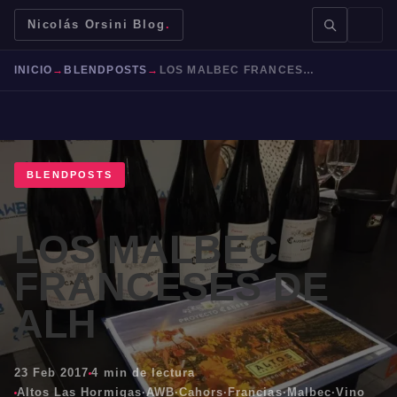
Nicolás Orsini Blog
.
INICIO
→
BLENDPOSTS
→
LOS MALBEC FRANCESES DE ALH
BLENDPOSTS
BUSCAR →
LOS MALBEC
Mendoza
Malbec
Bodegas
Jujuy
FRANCESES DE
ALH
23 Feb 2017
4 min de lectura
Altos Las Hormigas
·
AWB
·
Cahors
·
Francias
·
Malbec
·
Vino