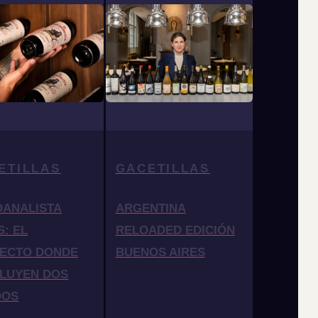
ETILLAS
GACETILLAS
OANALISTA
ARGENTINA
S: EL
RELOADED EDICIÓN
ECTO DONDE
BUENOS AIRES
LUYEN DOS
DOS