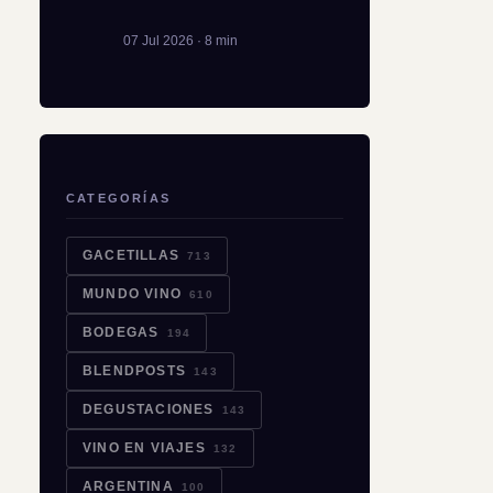
07 Jul 2026 · 8 min
CATEGORÍAS
GACETILLAS
713
MUNDO VINO
610
BODEGAS
194
BLENDPOSTS
143
DEGUSTACIONES
143
VINO EN VIAJES
132
ARGENTINA
100