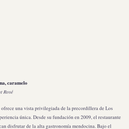
ena, caramelo
ut Rosé
frece una vista privilegiada de la precordillera de Los
xperiencia única. Desde su fundación en 2009, el restaurante
can disfrutar de la alta gastronomía mendocina. Bajo el