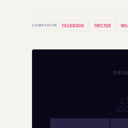
COMPARTIR
FACEBOOK
TWITTER
WH
SEG
¿
C