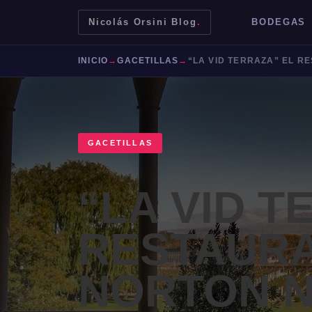
Nicolás Orsini Blog
.
BODEGAS
INICIO
→
GACETILLAS
→
GACETILLAS
“LA VID T
RESTAURA
Mendoza
Malbec
Bodegas
Jujuy
NORTON 