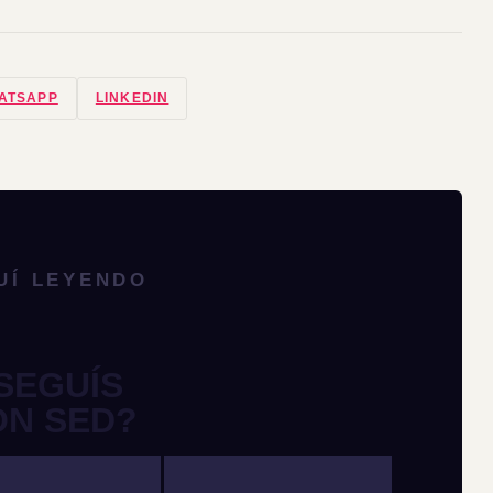
ATSAPP
LINKEDIN
UÍ LEYENDO
SEGUÍS
ON SED?