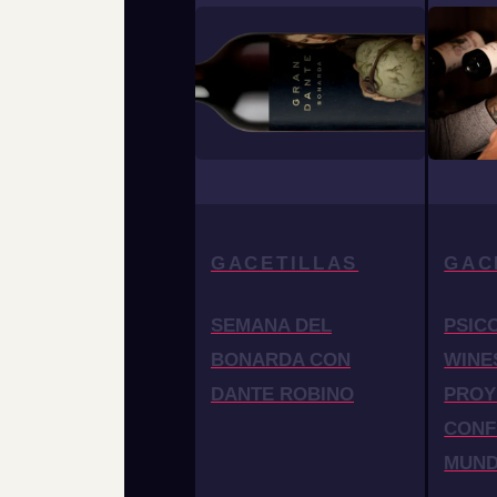
GACETILLAS
GAC
SEMANA DEL
PSIC
BONARDA CON
WINE
DANTE ROBINO
PROY
CONF
MUN