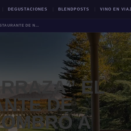
DEGUSTACIONES
BLENDPOSTS
VINO EN VIA
“LA VID TERRAZA” EL RESTAURANTE DE NORTON NOMBRÓ A FACUNDO DI FABRIZIO COMO SU NUEVO CHEF
BUSCAR →
ERRAZA” EL
NTE DE
NOMBRÓ A