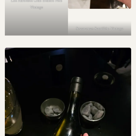
Los Haroldos Gran Blanco Non
Vintage
Socavones Semillón Vintage