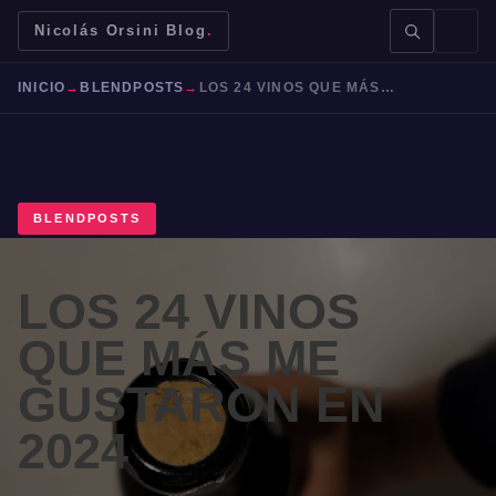
Nicolás Orsini Blog
.
INICIO
→
BLENDPOSTS
→
LOS 24 VINOS QUE MÁS ME GUSTARON EN 2024
BLENDPOSTS
BUSCAR →
LOS 24 VINOS
Mendoza
Malbec
Bodegas
Jujuy
QUE MÁS ME
GUSTARON EN
2024