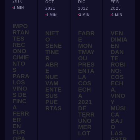
2016
OCT
DIC
FEB
2 MIN
2021
2022
2025
4 MIN
3 MIN
2 MIN
IMPO
RTAN
NIET
FABR
VEN
TES
O
E
DIMIA
REC
SENE
MON
EN
ONO
TINE
TMAY
DAN
CIMIE
R
OU
TE
NTO
ABR
PRES
ROBI
S
E
ENTA
NO:
PARA
NUE
LA
COS
LOS
VAM
COS
ECH
VINO
ENTE
ECH
A,
S DE
SUS
A
VINO
FINC
PUE
2021
Y
A
RTAS
DE
MÚSI
FERR
TERR
CA
ER
UÑO
BAJ
EN
MER
O
EUR
LOT
LAS
OPA
ESTR