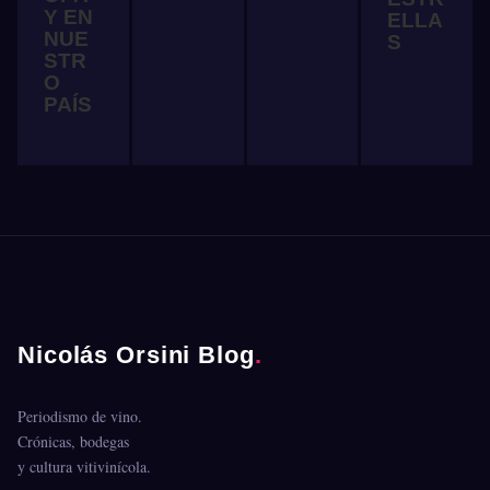
Y EN
ELLA
NUE
S
STR
O
PAÍS
Nicolás Orsini Blog
.
Periodismo de vino.
Crónicas, bodegas
y cultura vitivinícola.