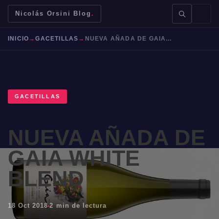
Nicolás Orsini Blog
.
INICIO
→
GACETILLAS
→
NUEVA AÑADA DE GAIA WHITE BLEND
GACETILLAS
BUSCAR →
NUEVA AÑADA DE
Mendoza
Malbec
Bodegas
Jujuy
GAIA WHITE
BLEND
18 Oct 2018
2 min de lectura