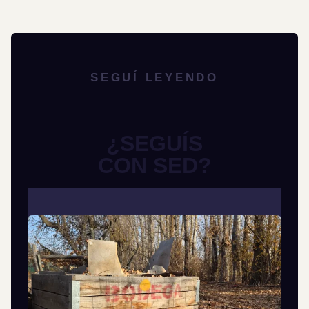
SEGUÍ LEYENDO
¿SEGUÍS
CON SED?