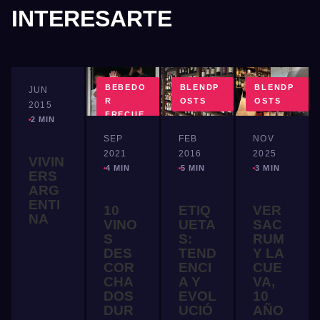
INTERESARTE
MUNDO
BEBEDO
BLENDP
BLENDP
JUN
VINO
R
OSTS
OSTS
2015
FRECUE
2 MIN
NTE
SEP
FEB
NOV
2021
2016
2025
VIVIN
4 MIN
5 MIN
3 MIN
ERS
ARG
ENTI
10
ETIQ
VER
NA
VINO
UETA
SAC
S
S:
RUM
DES
TEND
Y LA
COR
ENCI
CUE
CHA
A Y
VA,
DOS
EVOL
10
DUR
UCIÓ
AÑO