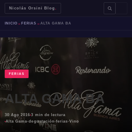
Nicolás Orsini Blog
.
INICIO
→
FERIAS
→
ALTA GAMA BA
BUSCAR →
FERIAS
Mendoza
Malbec
Bodegas
Jujuy
ALTA GAMA BA
30 Ago 2016
3 min de lectura
Alta Gama
·
degustación
·
ferias
·
Vino