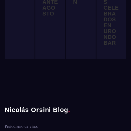
ANTE
N
S
AGO
CELE
STO
BRA
DOS
EN
URO
NDO
BAR
Nicolás Orsini Blog
.
Periodismo de vino.