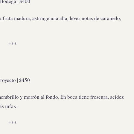
 Bodega | $400
 fruta madura, astringencia alta, leves notas de caramelo,
***
royecto | $450
embrillo y morrón al fondo. En boca tiene frescura, acidez
ás info<-
***