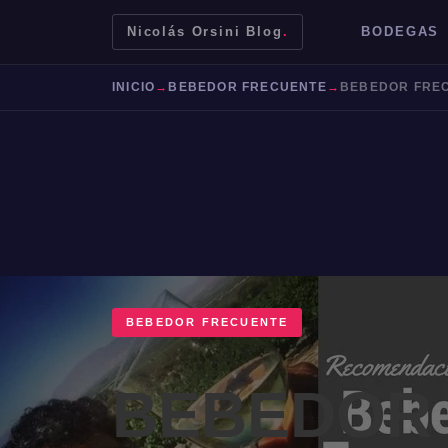
Nicolás Orsini Blog
.
BODEGAS
INICIO
→
BEBEDOR FRECUENTE
→
BEBEDOR FREC
BEBEDOR FRECUENTE
Mendoza
Malbec
Bodegas
Jujuy
BEBEDOR