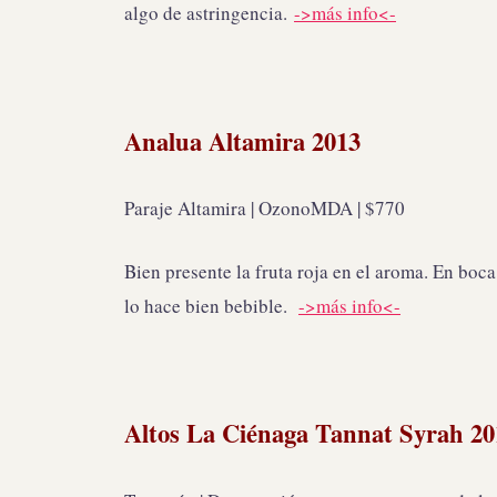
algo de astringencia.
->más info<-
Analua Altamira 2013
Paraje Altamira | OzonoMDA | $770
Bien presente la fruta roja en el aroma. En boca
lo hace bien bebible.
->más info<-
Altos La Ciénaga Tannat Syrah 20