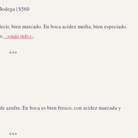
 Bodega | $560
decir, bien marcado. En boca acidez media, bien especiado.
o.
->más info<-
***
 de azufre. En boca es bien fresco, con acidez marcada y
***