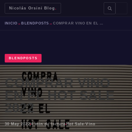
Nicolás Orsini Blog
.
INICIO
→
BLENDPOSTS
→
COMPRAR VINO EN EL HOT SALE 2022
BLENDPOSTS
BUSCAR →
COMPRAR VINO
Mendoza
Malbec
Bodegas
Jujuy
EN EL HOT SALE
2022
30 May 2022
4 min de lectura
Hot Sale
·
Vino