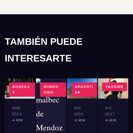
TAMBIÉN PUEDE
INTERESARTE
BODEGA
MUNDO
ARGENTI
#ARGWB
S
VINO
NA
AGO
DIC
DIC
2024
2025
2017
4 MIN
3 MIN
6 MIN