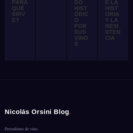
PARA
DO
E LA
QUÉ
HIST
HIST
SIRV
ÓRIC
ORIA
E?
O
Y LA
POR
RESI
SUS
STEN
VINO
CIA
S
Nicolás Orsini Blog
.
Periodismo de vino.