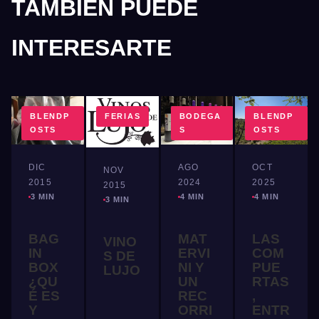
TAMBIÉN PUEDE
INTERESARTE
BLENDP
FERIAS
BODEGA
BLENDP
OSTS
S
OSTS
DIC
AGO
OCT
NOV
2015
2024
2025
2015
3 MIN
4 MIN
4 MIN
3 MIN
BAG
MAT
LAS
VINO
IN
ERVI
COM
S DE
BOX
NI Y
PUE
LUJO
¿QU
UN
RTAS
É ES
REC
,
Y
ORRI
ENTR