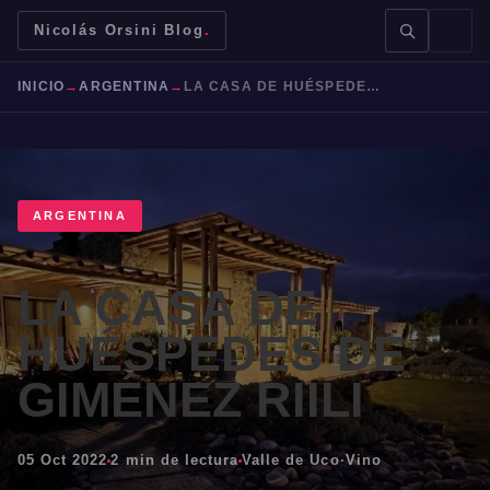
Nicolás Orsini Blog
.
INICIO
→
ARGENTINA
→
LA CASA DE HUÉSPEDES DE GIMÉNEZ RIILI
ARGENTINA
BUSCAR →
LA CASA DE
Mendoza
Malbec
Bodegas
Jujuy
HUÉSPEDES DE
GIMÉNEZ RIILI
05 Oct 2022
2 min de lectura
Valle de Uco
·
Vino