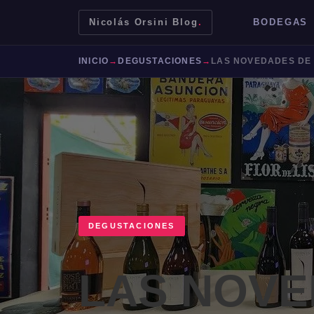
Nicolás Orsini Blog
.
BODEGAS
INICIO
→
DEGUSTACIONES
→
LAS NOVEDADES DE
DEGUSTACIONES
Mendoza
Malbec
Bodegas
Jujuy
LAS NOVE