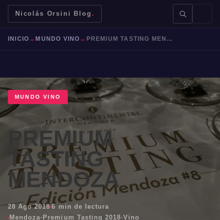
Nicolás Orsini Blog
.
INICIO
→
MUNDO VINO
→
PREMIUM TASTING MENDOZA
MUNDO VINO
BUSCAR →
PREMIUM
Mendoza
Malbec
Bodegas
Jujuy
TASTING
MENDOZA
28 Ago 2018
6 min de lectura
Mendoza
·
Premium Tasting 2018
·
Vino