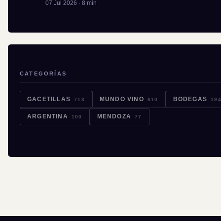
07 Jul 2026 · 8 min
CATEGORÍAS
GACETILLAS
MUNDO VINO
BODEGAS
713
610
19
ARGENTINA
MENDOZA
100
77