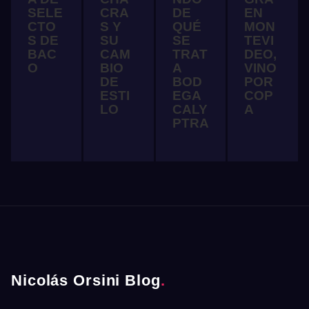
SELE
CRA
DE
EN
CTO
S Y
QUÉ
MON
S DE
SU
SE
TEVI
BAC
CAM
TRAT
DEO,
O
BIO
A
VINO
DE
BOD
POR
ESTI
EGA
COP
LO
CALY
A
PTRA
Nicolás Orsini Blog
.