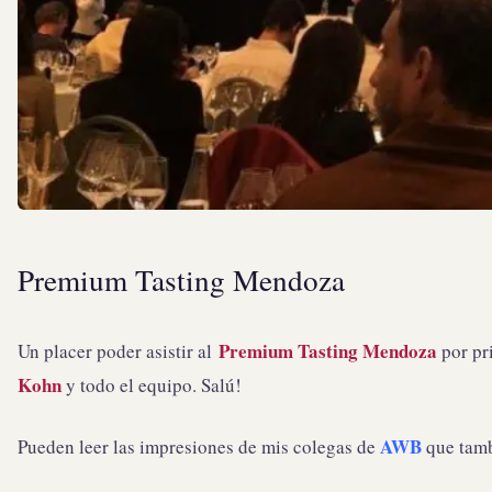
Premium Tasting Mendoza
Premium Tasting Mendoza
Un placer poder asistir al
por pr
Kohn
y todo el equipo. Salú!
AWB
Pueden leer las impresiones de mis colegas de
que tamb