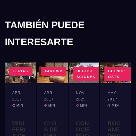
TAMBIÉN PUEDE
INTERESARTE
FERIAS
#ARGWB
DEGUST
BLENDP
ACIONES
OSTS
ABR
ABR
NOV
MAY
2017
2017
2025
2017
2 MIN
5 MIN
3 MIN
3 MIN
MINI
CLO
CON
BOC
FERI
S DE
OCIE
ANE
A DE
CHA
NDO
GRA