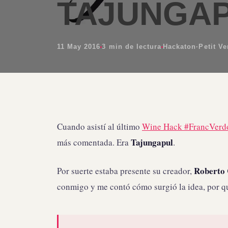
TAJUNGA
11 May 2016
3 min de lectura
Hackaton
·
Petit Ve
Cuando asistí al último
Wine Hack #FrancVerd
Tajungapul
más comentada. Era
.
Roberto 
Por suerte estaba presente su creador,
conmigo y me contó cómo surgió la idea, por q