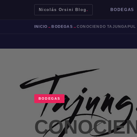
Nicolás Orsini Blog
.
BODEGAS
INICIO
→
BODEGAS
→
CONOCIENDO TAJUNGAPUL
BODEGAS
Mendoza
Malbec
Bodegas
Jujuy
CONOCIE