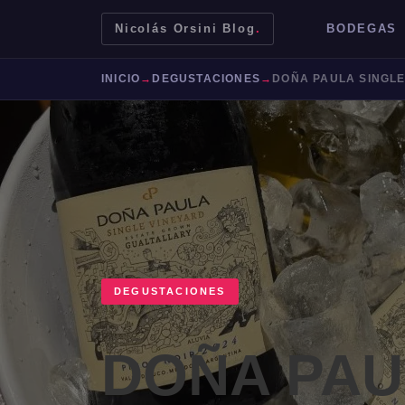
Nicolás Orsini Blog
.
BODEGAS
INICIO
→
DEGUSTACIONES
→
DOÑA PAULA SINGLE
DEGUSTACIONES
Mendoza
Malbec
Bodegas
Jujuy
DOÑA PAU