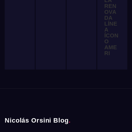
LA
REN
OVA
DA
LÍNE
A
ÍCON
O
AME
RI
Nicolás Orsini Blog
.