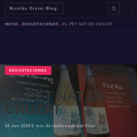
Nicolás Orsini Blog
.
INICIO
→
DEGUSTACIONES
→
EL PET NAT DE CRUZAT
BUSCAR →
DEGUSTACIONES
EL PET NAT DE
Mendoza
Malbec
Bodegas
Jujuy
CRUZAT
10 Jun 2020
2 min de lectura
pet nat
·
Vino