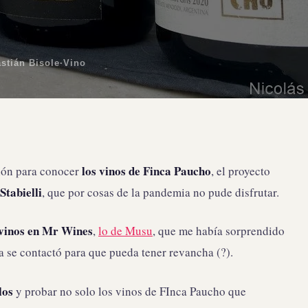
stián Bisole
·
Vino
los vinos de Finca Paucho
ción para conocer
, el proyecto
tabielli
, que por cosas de la pandemia no pude disfrutar.
 vinos en Mr Wines
,
lo de Musu
, que me había sorprendido
a se contactó para que pueda tener revancha (?).
los
y probar no solo los vinos de FInca Paucho que