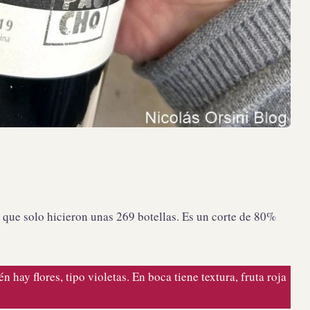
a que solo hicieron unas 269 botellas. Es un corte de 80%
 hay flores, tipo violetas. En boca tiene textura, fruta roja