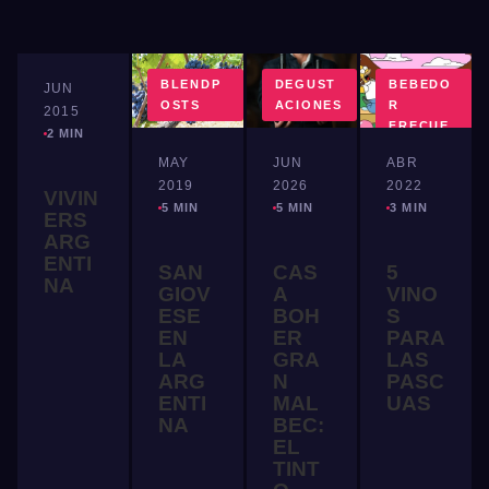
MUNDO
BLENDP
DEGUST
BEBEDO
JUN
VINO
OSTS
ACIONES
R
2015
FRECUE
2 MIN
NTE
MAY
JUN
ABR
2019
2026
2022
VIVIN
5 MIN
5 MIN
3 MIN
ERS
ARG
ENTI
SAN
CAS
5
NA
GIOV
A
VINO
ESE
BOH
S
EN
ER
PARA
LA
GRA
LAS
ARG
N
PASC
ENTI
MAL
UAS
NA
BEC:
EL
TINT