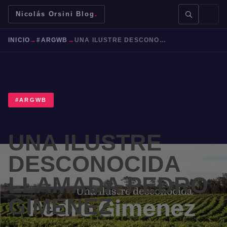
Nicolás Orsini Blog
.
INICIO
→
#ARGWB
→
UNA ILUSTRE DESCONOCIDA LLAMADA PEDRO GIMÉNEZ
#ARGWB
BUSCAR →
UNA ILUSTRE
Mendoza
Malbec
Bodegas
Jujuy
DESCONOCIDA
LLAMADA PEDRO
GIMÉNEZ