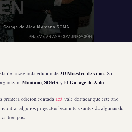
EN
l Garage de Aldo
·
Montana
·
SOMA
3D Muestra de vinos
delante la segunda edición de
. Su
Montana
SOMA
El Garage de Aldo
 organizan:
,
y
.
la primera edición contada
acá
vale destacar que este año
ncontrar algunos proyectos bien interesantes de algunas de
imos tiempos.