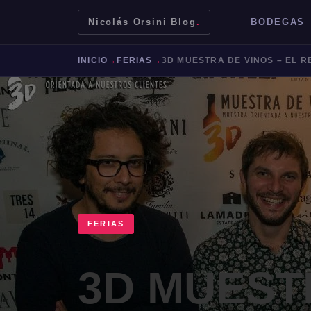
Nicolás Orsini Blog
.
BODEGAS
INICIO
→
FERIAS
→
3D MUESTRA DE VINOS – EL 
FERIAS
Mendoza
Malbec
Bodegas
Jujuy
3D MUEST