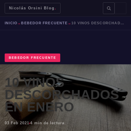
Nicolás Orsini Blog
.
INICIO
→
BEBEDOR FRECUENTE
→
10 VINOS DESCORCHADOS EN ENERO
BEBEDOR FRECUENTE
BUSCAR →
10 VINOS
Mendoza
Malbec
Bodegas
Jujuy
DESCORCHADOS
EN ENERO
03 Feb 2021
4 min de lectura