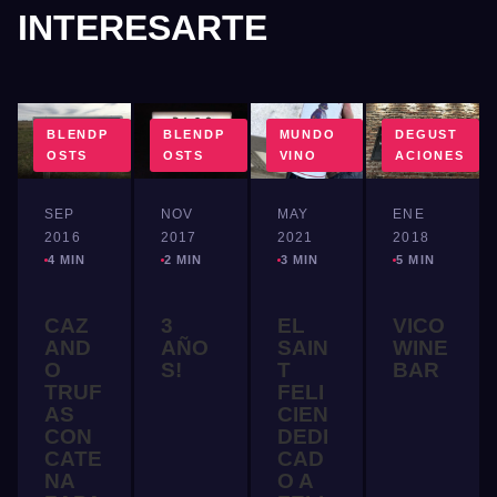
INTERESARTE
BLENDP
BLENDP
MUNDO
DEGUST
OSTS
OSTS
VINO
ACIONES
SEP
NOV
MAY
ENE
2016
2017
2021
2018
4 MIN
2 MIN
3 MIN
5 MIN
CAZ
3
EL
VICO
AND
AÑO
SAIN
WINE
O
S!
T
BAR
TRUF
FELI
AS
CIEN
CON
DEDI
CATE
CAD
NA
O A