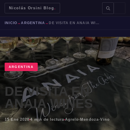
Nicolás Orsini Blog
.
INICIO
→
ARGENTINA
→
DE VISITA EN ANAIA WINES
BUSCAR →
ARGENTINA
DE VISITA EN
Mendoza
Malbec
Bodegas
Jujuy
ANAIA WINES
15 Ene 2020
4 min de lectura
Agrelo
·
Mendoza
·
Vino