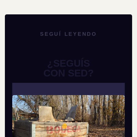
SEGUÍ LEYENDO
¿SEGUÍS
CON SED?