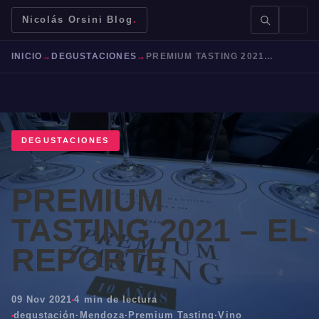
Nicolás Orsini Blog
.
INICIO
→
DEGUSTACIONES
→
PREMIUM TASTING 2021 – EL REPORTE
DEGUSTACIONES
BUSCAR →
PREMIUM
Mendoza
Malbec
Bodegas
Jujuy
TASTING 2021 – EL
REPORTE
09 Nov 2021
4 min de lectura
degustación
·
Mendoza
·
Premium Tasting
·
Vino