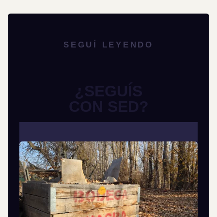
SEGUÍ LEYENDO
¿SEGUÍS
CON SED?