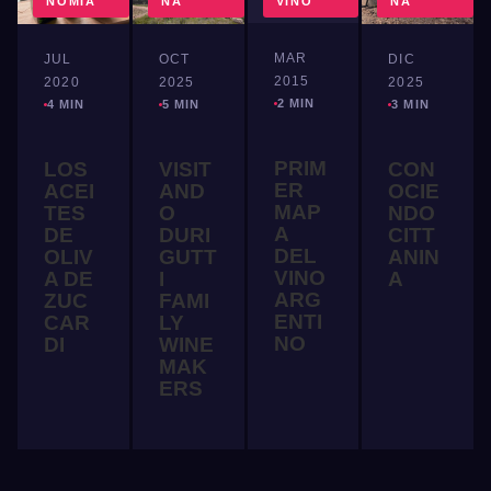
NOMÍA
NA
VINO
NA
MAR
JUL
OCT
DIC
2015
2020
2025
2025
2 MIN
4 MIN
5 MIN
3 MIN
PRIM
LOS
VISIT
CON
ER
ACEI
AND
OCIE
MAP
TES
O
NDO
A
DE
DURI
CITT
DEL
OLIV
GUTT
ANIN
VINO
A DE
I
A
ARG
ZUC
FAMI
ENTI
CAR
LY
NO
DI
WINE
MAK
ERS