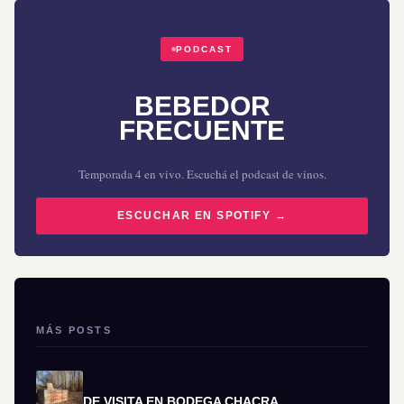
PODCAST
BEBEDOR
FRECUENTE
Temporada 4 en vivo. Escuchá el podcast de vinos.
ESCUCHAR EN SPOTIFY →
MÁS POSTS
DE VISITA EN BODEGA CHACRA