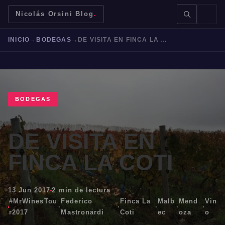
Nicolás Orsini Blog
.
INICIO
→
BODEGAS
→
DE VISITA EN FINCA LA COTI
BODEGAS
BUSCAR →
DE VISITA EN
Mendoza
Malbec
Bodegas
Jujuy
FINCA LA COTI
13 Jun 2017
2 min de lectura
#MrWinesTou
Federico
Finca La
Malb
Mend
Vin
·
·
·
·
·
r2017
Mastronardi
Coti
ec
oza
o