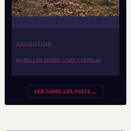
ARGENTINA
MABELLINI WINES, VINO Y FAMILIA
VER TODOS LOS POSTS →