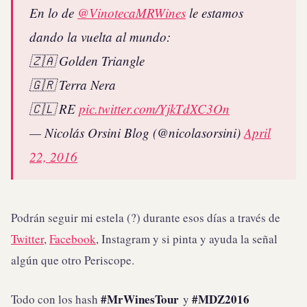
En lo de
@VinotecaMRWines
le estamos
dando la vuelta al mundo:
🇿🇦 Golden Triangle
🇬🇷 Terra Nera
🇨🇱 RE
pic.twitter.com/YjkTdXC3On
— Nicolás Orsini Blog (@nicolasorsini)
April
22, 2016
Podrán seguir mi estela (?) durante esos días a través de
Twitter
,
Facebook
, Instagram y si pinta y ayuda la señal
algún que otro Periscope.
#MrWinesTour
#MDZ2016
Todo con los hash
y