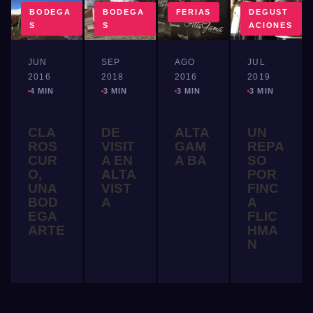
BODEGA
BODEGA
FERIAS
DEGUST
S
S
ACIONES
JUN
SEP
AGO
JUL
2016
2018
2016
2019
4 MIN
3 MIN
3 MIN
3 MIN
CLA
DE
ALTA
UN
ROS
VISIT
GAM
REPA
CUR
A EN
A BA
SO
O,
ALTA
POR
UNA
VIST
FINC
BOD
A
A
EGA
FLIC
ARTE
HMA
N