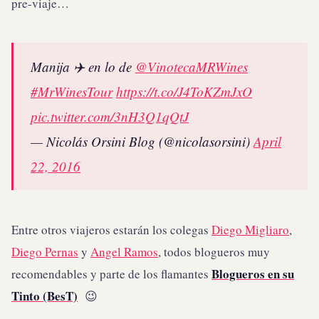
pre-viaje…
Manija ✈️ en lo de
@VinotecaMRWines
#MrWinesTour
https://t.co/J4ToKZmJxO
pic.twitter.com/3nH3Q1qQtJ
— Nicolás Orsini Blog (@nicolasorsini)
April
22, 2016
Entre otros viajeros estarán los colegas
Diego Migliaro
,
Diego Pernas
y
Angel Ramos
, todos blogueros muy
Blogueros en su
recomendables y parte de los flamantes
Tinto (BesT)
😉