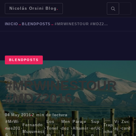
Nicolás Orsini Blog
.
INICIO
→
BLENDPOSTS
→
#MRWINESTOUR #MDZ2016
BLENDPOSTS
BUSCAR →
#MRWINESTOUR
Mendoza
Malbec
Bodegas
Jujuy
#MDZ2016
04 May 2016
2 min de lectura
#MrWi
Los
Men
Paraje
Sup
Vi
Zuc
Fernando
Trap
nes201
·
·
Tonel
·
doz
·
Altamir
·
erUc
·
·
aj
·
card
Musumeci
iche
6
es
a
a
o
e
i