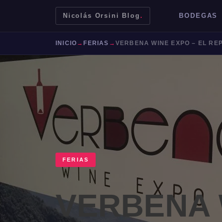
Nicolás Orsini Blog
.
BODEGAS
INICIO
→
FERIAS
→
VERBENA WINE EXPO – EL RE
FERIAS
Mendoza
Malbec
Bodegas
Jujuy
VERBENA 