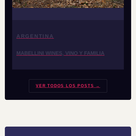
ARGENTINA
MABELLINI WINES, VINO Y FAMILIA
VER TODOS LOS POSTS →