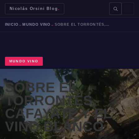
Nicolás Orsini Blog
.
INICIO
→
MUNDO VINO
→
SOBRE EL TORRONTÉS, CAFAYATE Y EL VINO BLANCO
MUNDO VINO
BUSCAR →
SOBRE EL
Mendoza
Malbec
Bodegas
Jujuy
TORRONTÉS,
CAFAYATE Y EL
VINO BLANCO