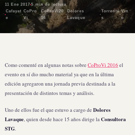
11 Ene 2017
5 min de lectura
Cafayat
CoPro
CoProVi20
Dolores
Torronté
Vin
·
·
·
·
·
e
Vi
16
Lavaque
s
o
Como comenté en algunas notas sobre
CoProVi 2016
el
evento en sí dio mucho material ya que en la última
edición agregaron una jornada previa destinada a la
presentación de distintos temas y análisis.
Dolores
Uno de ellos fue el que estuvo a cargo de
Lavaque
Consultora
, quien desde hace 15 años dirige la
STG
.