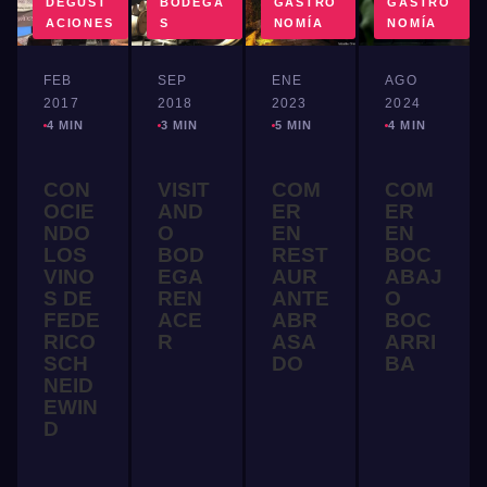
DEGUST
BODEGA
GASTRO
GASTRO
ACIONES
S
NOMÍA
NOMÍA
AGO
FEB
SEP
ENE
2024
2017
2018
2023
4 MIN
4 MIN
3 MIN
5 MIN
COM
CON
VISIT
COM
ER
OCIE
AND
ER
EN
NDO
O
EN
BOC
LOS
BOD
REST
ABAJ
VINO
EGA
AUR
O
S DE
REN
ANTE
BOC
FEDE
ACE
ABR
ARRI
RICO
R
ASA
BA
SCH
DO
NEID
EWIN
D