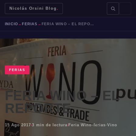
Nicolás Orsini Blog
.
INICIO
→
FERIAS
→
FERIA WINO – EL REPORTE
BUSCAR →
FERIAS
FERIA WINO – EL
Mendoza
Malbec
Bodegas
Jujuy
REPORTE
15 Ago 2017
3 min de lectura
Feria Wino
·
ferias
·
Vino