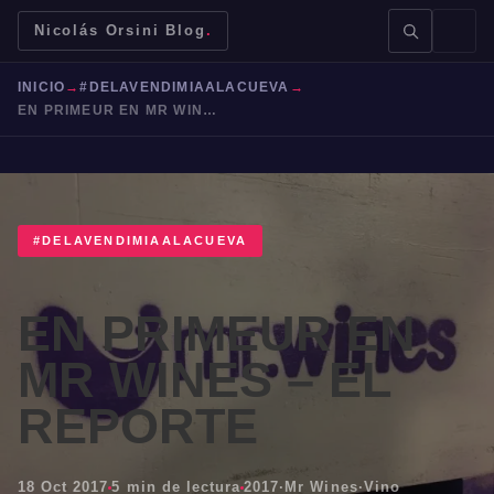
Nicolás Orsini Blog
.
INICIO
→
#DELAVENDIMIAALACUEVA
→
EN PRIMEUR EN MR WINES – EL REPORTE
BUSCAR →
#DELAVENDIMIAALACUEVA
EN PRIMEUR EN
Mendoza
Malbec
Bodegas
Jujuy
MR WINES – EL
REPORTE
18 Oct 2017
5 min de lectura
2017
·
Mr Wines
·
Vino