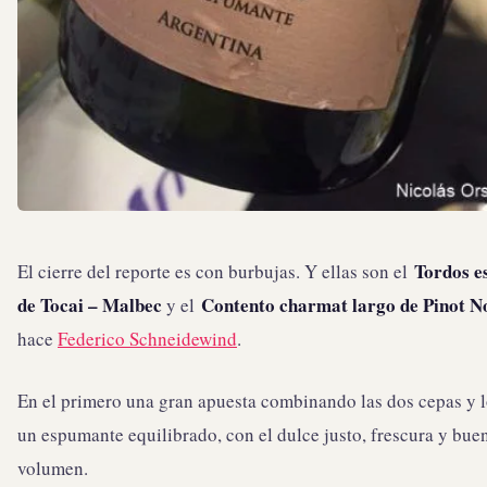
Tordos e
El cierre del reporte es con burbujas. Y ellas son el
de Tocai – Malbec
Contento charmat largo de Pinot 
y el
hace
Federico Schneidewind
.
En el primero una gran apuesta combinando las dos cepas y 
un espumante equilibrado, con el dulce justo, frescura y bue
volumen.