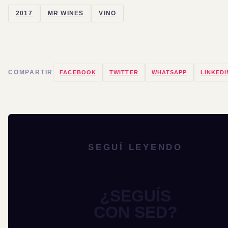
2017
MR WINES
VINO
COMPARTIR
FACEBOOK
TWITTER
WHATSAPP
LINKEDI
SEGUÍ LEYENDO
¿SEGUÍS
CON SED?