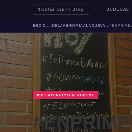
Nicolás Orsini Blog
.
BODEGAS
INICIO
→
#DELAVENDIMIAALACUEVA
→
#ENPRIME
#DELAVENDIMIAALACUEVA
Mendoza
Malbec
Bodegas
Jujuy
#ENPRIM