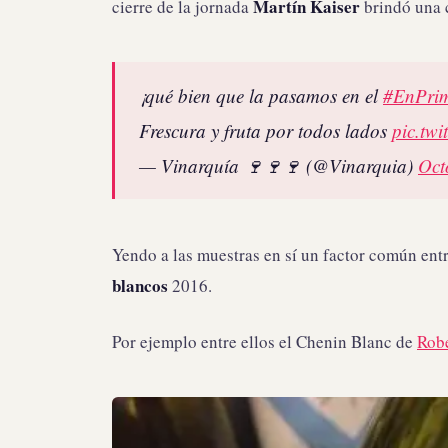
Martín Kaiser
cierre de la jornada
brindó una 
¡qué bien que la pasamos en el
#EnPri
Frescura y fruta por todos lados
pic.tw
— Vinarquía 🍷🍷🍷 (@Vinarquia)
Oct
Yendo a las muestras en sí un factor común ent
blancos
2016.
Por ejemplo entre ellos el Chenin Blanc de
Robe