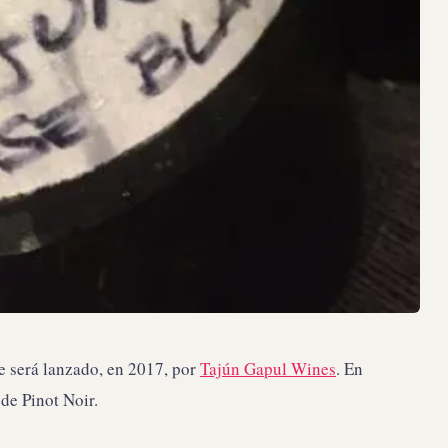
e será lanzado, en 2017, por
Tajún Gapul Wines
. En
de Pinot Noir.