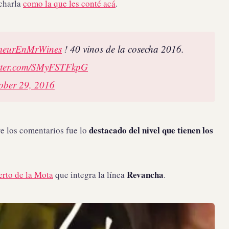
charla
como la que les conté acá
.
meurEnMrWines
! 40 vinos de la cosecha 2016.
itter.com/SMyFSTFkpG
ober 29, 2016
destacado del nivel que tienen los
re los comentarios fue lo
Revancha
rto de la Mota
que integra la línea
.