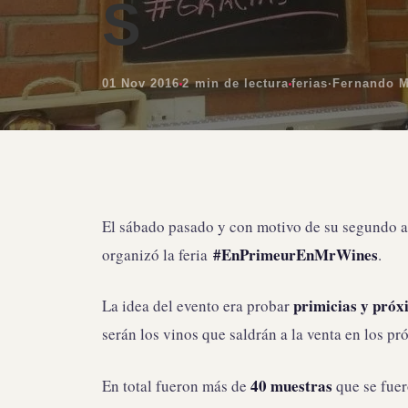
S
01 Nov 2016
2 min de lectura
ferias
·
Fernando 
El sábado pasado y con motivo de su segundo an
#EnPrimeurEnMrWines
organizó la feria
.
primicias y próx
La idea del evento era probar
serán los vinos que saldrán a la venta en los p
40 muestras
En total fueron más de
que se fuer