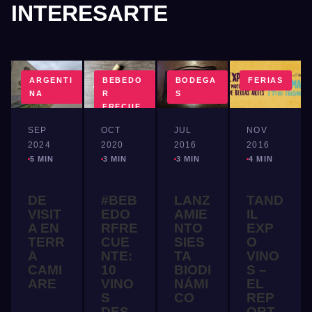
INTERESARTE
ARGENTI
BEBEDO
BODEGA
FERIAS
NA
R
S
FRECUE
NTE
SEP
OCT
JUL
NOV
2024
2020
2016
2016
5 MIN
3 MIN
3 MIN
4 MIN
DE
#BEB
LANZ
TAND
VISIT
EDO
AMIE
IL
A EN
RFRE
NTO
EXP
TERR
CUE
SIES
O
A
NTE:
TA
VINO
CAMI
10
BIODI
S –
ARE
VINO
NÁMI
EL
S
CO
REP
DES
ORT