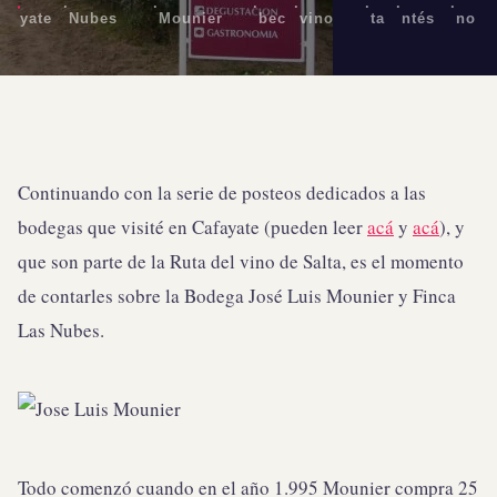
·
·
·
·
·
·
·
yate
Nubes
Mounier
bec
vino
ta
ntés
no
Continuando con la serie de posteos dedicados a las
bodegas que visité en Cafayate (pueden leer
acá
y
acá
), y
que son parte de la Ruta del vino de Salta, es el momento
de contarles sobre la Bodega José Luis Mounier y Finca
Las Nubes.
Todo comenzó cuando en el año 1.995 Mounier compra 25