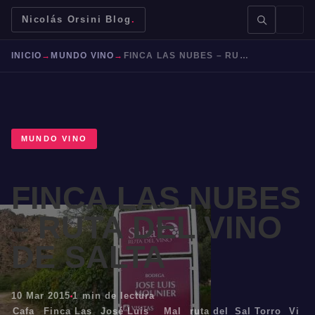
Nicolás Orsini Blog
.
INICIO
→
MUNDO VINO
→
FINCA LAS NUBES – RUTA DEL VINO DE SALTA
MUNDO VINO
BUSCAR →
FINCA LAS NUBES
Mendoza
Malbec
Bodegas
Jujuy
– RUTA DEL VINO
DE SALTA
10 Mar 2015
1 min de lectura
Cafa
Finca Las
José Luis
Mal
ruta del
Sal
Torro
Vi