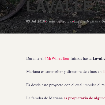
LAVALLE
03 Jul 2018
3 min de lectura
Lavalle
·
Mariana On
Lavall
Durante el
#MrWinesTour
fuimos hasta
T
Mariana es sommelier y directora de vinos en
Es desde este proyecto con el cual impulsa el r
es propietaria de algun
La familia de Mariana