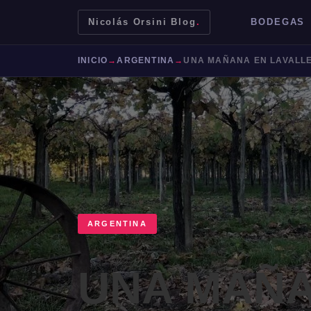
Nicolás Orsini Blog
.
BODEGAS
INICIO
→
ARGENTINA
→
UNA MAÑANA EN LAVALL
ARGENTINA
Mendoza
Malbec
Bodegas
Jujuy
UNA MAÑA