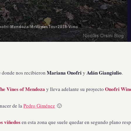
ofri
·
Mendoza
·
MrWinesTour2018
·
Vino
e
Mariana Onofri
Adán Giangiulio
donde nos recibieron
y
.
he Vines of Mendoza
Onofri Win
y lleva adelante su proyecto
enacer de la
Pedro Giménez
🙂
os viñedos
en esta zona que suele quedar en segundo plano resp