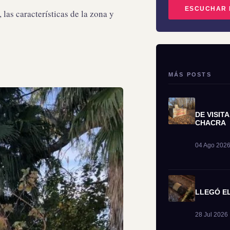
ESCUCHAR 
as características de la zona y
MÁS POSTS
DE VISIT
CHACRA
04 Ago 2026
LLEGÓ EL
28 Jul 2026 