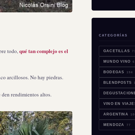
CATEGORÍAS
qué tan complejo es el
bre todo,
GACETILLAS
7
MUNDO VINO
6
BODEGAS
194
co arcillosos. No hay piedras.
BLENDPOSTS
 den rendimientos altos.
DEGUSTACION
VINO EN VIAJ
ARGENTINA
10
MENDOZA
77