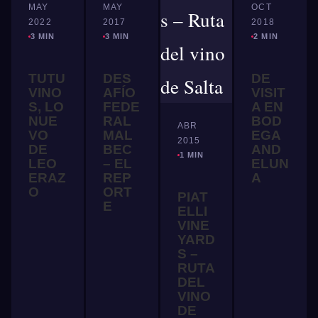
MAY
MAY
OCT
2022
2017
2018
3 MIN
3 MIN
2 MIN
TUTU
DES
DE
VINO
AFÍO
VISIT
S, LO
FEDE
A EN
NUE
RAL
BOD
ABR
VO
MAL
EGA
2015
DE
BEC
AND
1 MIN
LEO
– EL
ELUN
ERAZ
REP
A
O
ORT
PIAT
E
ELLI
VINE
YARD
S –
RUTA
DEL
VINO
DE