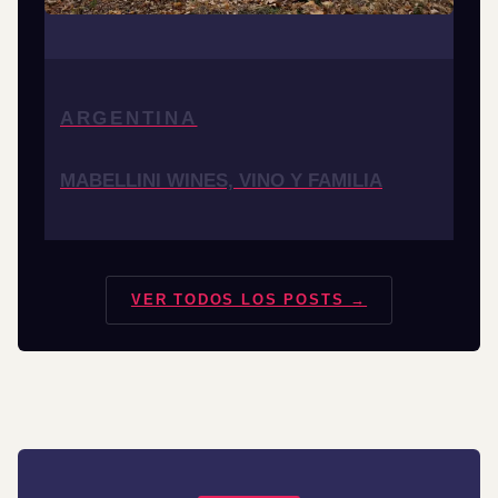
ARGENTINA
MABELLINI WINES, VINO Y FAMILIA
VER TODOS LOS POSTS →