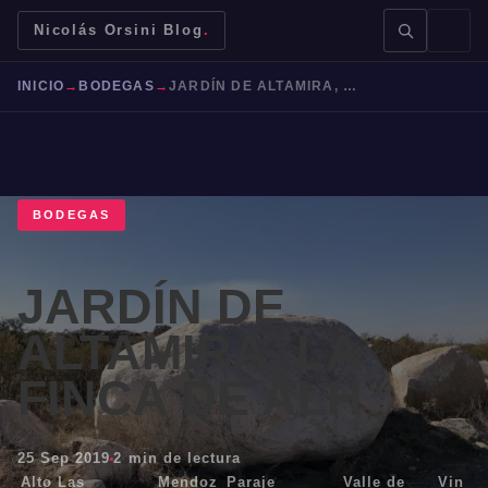
Nicolás Orsini Blog
.
INICIO
→
BODEGAS
→
JARDÍN DE ALTAMIRA, LA FINCA DE ALH
BODEGAS
BUSCAR →
JARDÍN DE
Mendoza
Malbec
Bodegas
Jujuy
ALTAMIRA, LA
FINCA DE ALH
25 Sep 2019
2 min de lectura
Alto Las
Mendoz
Paraje
Valle de
Vin