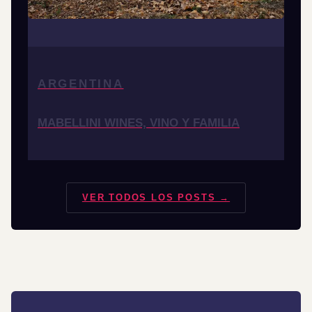
ARGENTINA
MABELLINI WINES, VINO Y FAMILIA
VER TODOS LOS POSTS →