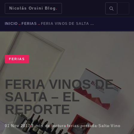
Nicolás Orsini Blog
.
INICIO
→
FERIAS
→
FERIA VINOS DE SALTA – EL REPORTE
FERIAS
BUSCAR →
FERIA VINOS DE
Mendoza
Malbec
Bodegas
Jujuy
SALTA – EL
REPORTE
01 Nov 2017
3 min de lectura
ferias
·
portada
·
Salta
·
Vino